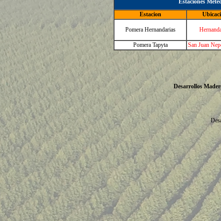
Estaciones Meteo
Estacion
Ubicac
Pomera Hernandarias
Hernanda
Pomera Tapyta
San Juan Ne
Desarrollos Mader
Desa